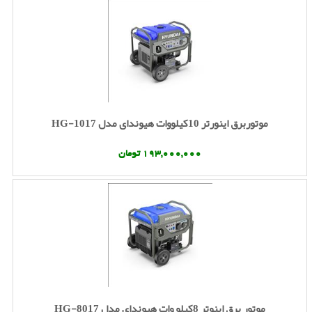
موتوربرق اینورتر 10کیلووات هیوندای مدل HG-1017
193,000,000 تومان
موتور برق اینوتر 8کیلو وات هیوندای مدل HG-8017