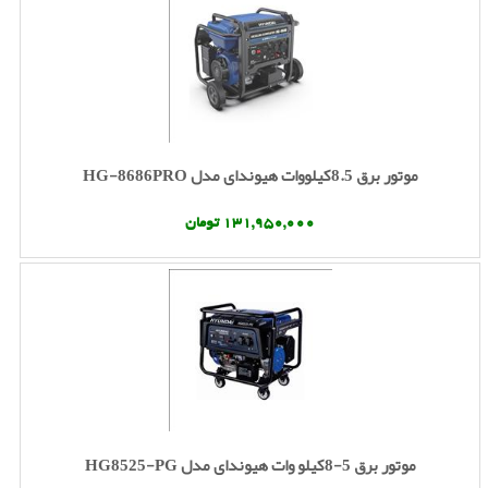
موتور برق 8.5کیلووات هیوندای مدل HG-8686PRO
131,950,000 تومان
موتور برق 5-8کیلو وات هیوندای مدل HG8525-PG