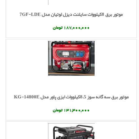
موتور برق 8کیلووات سایلنت دیزل لوتیان مدل 7GF-LDE
187,000,000 تومان
موتور برق سه گانه سوز 8.5کیلووات ایزی پاور مدل KG-14800E
131,300,000 تومان