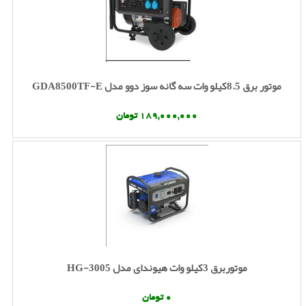
موتور برق 8.5کیلو وات سه گانه سوز دوو مدل GDA8500TF-E
189,000,000 تومان
موتوربرق 3کیلو وات هیوندای مدل HG-3005
0 تومان