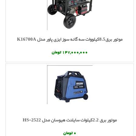
موتور برق8.5کیلووات سه گانه سوز ایزی پاور مدل K16700A
147,000,000 تومان
موتور برق 2.2کیلوات سایلنت هیوسان مدل HS-2522
0 تومان