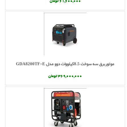
61,600,000 تومان
موتوربرق سه سوخت 8.5کیلووات دوو مدل GDA8200TF-E
369,000,000 تومان