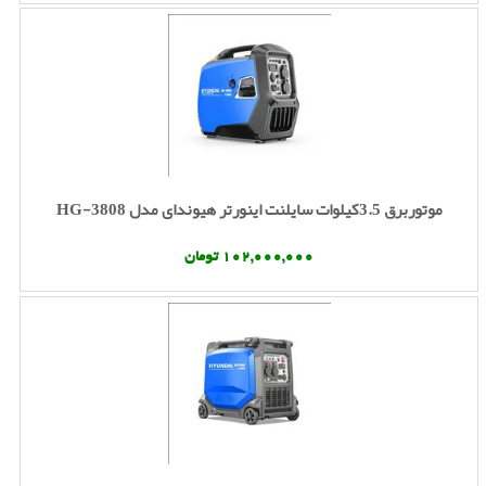
موتوربرق 3.5کیلوات سایلنت اینورتر هیوندای مدل HG-3808
102,000,000 تومان