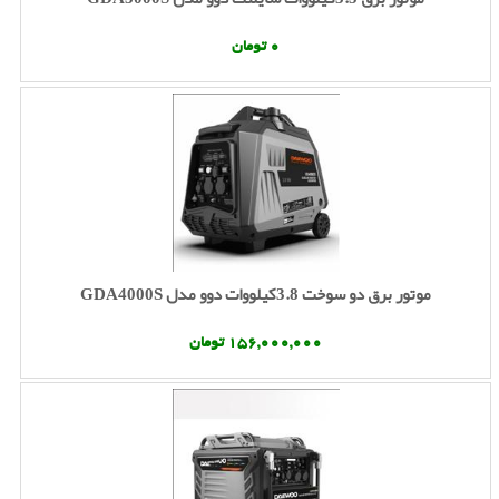
0 تومان
موتور برق دو سوخت 3.8کیلووات دوو مدل GDA4000S
156,000,000 تومان