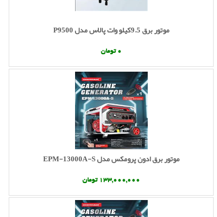
موتور برق 9.5کیلو وات پالاس مدل P9500
0 تومان
موتور برق ادون پرومکس مدل EPM-13000A-S
133,000,000 تومان