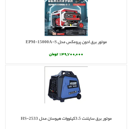
موتور برق ادون پرومکس مدل EPM-15000A-S
139,700,000 تومان
موتور برق سایلنت 3.5کیلووات هیوسان مدل HS-2533