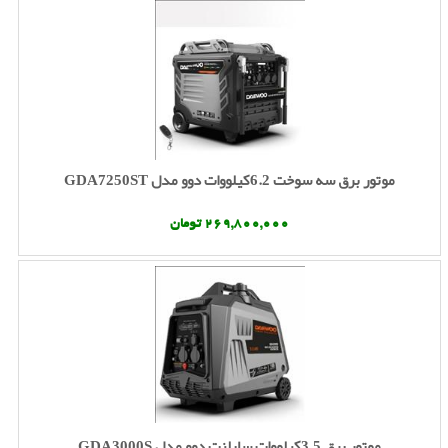
موتور برق سه سوخت 6.2کیلووات دوو مدل GDA7250ST
269,800,000 تومان
موتور برق 3.5کیلووات سایلنت دوو مدل GDA3000S