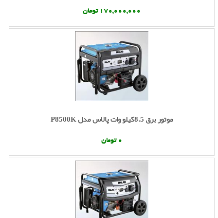
170,000,000 تومان
موتور برق 8.5کیلو وات پالاس مدل P8500K
0 تومان