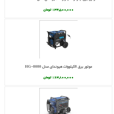
134,500,000 تومان
موتور برق 8کیلووات هیوندای مدل HG-8080
163,800,000 تومان